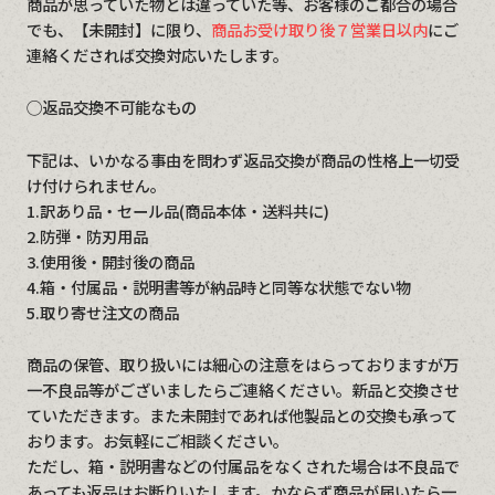
商品が思っていた物とは違っていた等、お客様のご都合の場合
でも、【未開封】に限り、
商品お受け取り後７営業日以内
にご
連絡くだされば交換対応いたします。
◯返品交換不可能なもの
下記は、いかなる事由を問わず返品交換が商品の性格上一切受
け付けられません。
1.訳あり品・セール品(商品本体・送料共に)
2.防弾・防刃用品
3.使用後・開封後の商品
4.箱・付属品・説明書等が納品時と同等な状態でない物
5.取り寄せ注文の商品
商品の保管、取り扱いには細心の注意をはらっておりますが万
一不良品等がございましたらご連絡ください。新品と交換させ
ていただきます。また未開封であれば他製品との交換も承って
おります。お気軽にご相談ください。
ただし、箱・説明書などの付属品をなくされた場合は不良品で
あっても返品はお断りいたします。かならず商品が届いたら一