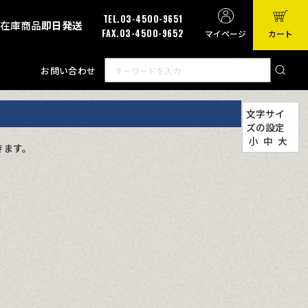
TEL.03-4500-9651
有在庫商品
即日発送
FAX.03-4500-9652
マイページ
カート
お問い合わせ
文字サイ
ズの設定
小
中
大
きます。