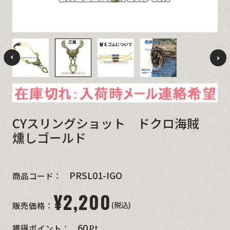
CYスリングショット ドクロ海賊
燻しゴールド
PRSL01-IGO
商品コード：
¥
2,200
(税込)
販売価格：
60
獲得ポイント：
Pt