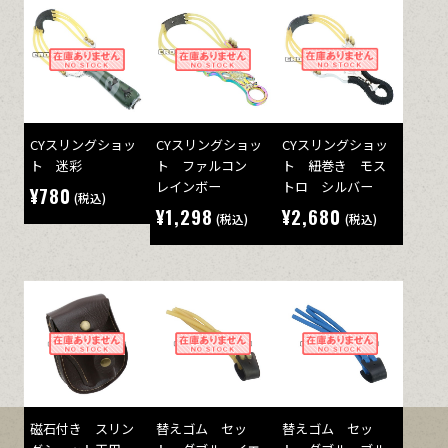
CYスリングショッ
CYスリングショッ
CYスリングショッ
ト 迷彩
ト ファルコン
ト 紐巻き モス
レインボー
トロ シルバー
¥780
(税込)
¥1,298
¥2,680
(税込)
(税込)
磁石付き スリン
替えゴム セッ
替えゴム セッ