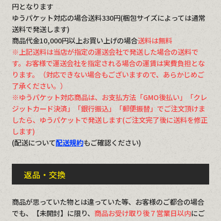
円となります
ゆうパケット対応の場合送料330円(梱包サイズによっては通常
送料で発送します)
商品代金10,000円以上お買い上げの場合
送料は無料
※上記送料は当店が指定の運送会社で発送した場合の送料で
す。お客様で運送会社を指定される場合の運賃は実費負担とな
ります。（対応できない場合もございますので、あらかじめご
了承ください。）
※ゆうパケット対応商品は、お支払方法「GMO後払い」「クレ
ジットカード決済」「銀行振込」「郵便振替」でご注文頂けま
したら、ゆうパケットで発送します(ご注文完了後に送料を修正
します)
(配送について
配送規約
もご確認ください)
返品・交換
商品が思っていた物とは違っていた等、お客様のご都合の場合
でも、【未開封】に限り、
商品お受け取り後７営業日以内
にご