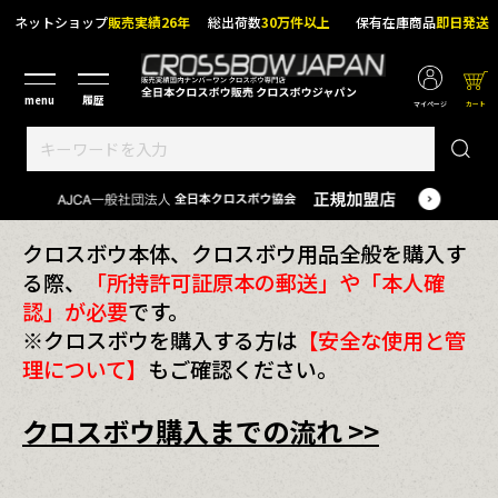
ネットショップ
販売実績26年
総出荷数
30万件以上
保有在庫商品
即日発送
マイページ
カート
クロスボウ本体、クロスボウ用品全般を購入す
る際、
「所持許可証原本の郵送」や「本人確
認」が必要
です。
※クロスボウを購入する方は
【安全な使用と管
理について】
もご確認ください。
クロスボウ購入までの流れ >>