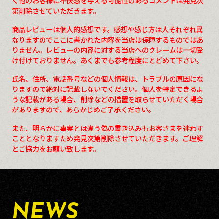
く他のお客様に不快感を与える可能性のあるコメントは発見次
第削除させていただきます。
商品レビューは個人的感想です。感想や感じ方は人それぞれ異
なりますのでここに書かれた内容を当店は保障するものではあ
りません。レビューの内容に対する当店へのクレームは一切受
け付けておりません。あくまでも参考程度にとどめて下さい。
氏名、住所、電話番号などの個人情報は、トラブルの原因にな
りますので絶対に記載しないでください。個人を特定できるよ
うな記載がある場合、削除などの措置を取らせていただく場合
がありますので、あらかじめご了承ください。
また、明らかに事実とは違う偽の書き込みもお客さまを迷わす
こととなりますため発見次第削除させていただきます。ご理解
とご協力をお願い致します。
NEWS