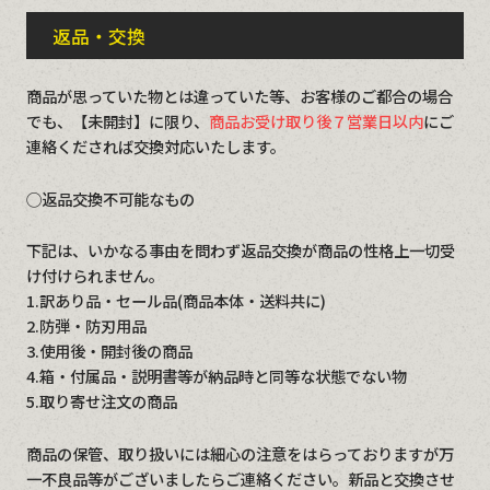
返品・交換
商品が思っていた物とは違っていた等、お客様のご都合の場合
でも、【未開封】に限り、
商品お受け取り後７営業日以内
にご
連絡くだされば交換対応いたします。
◯返品交換不可能なもの
下記は、いかなる事由を問わず返品交換が商品の性格上一切受
け付けられません。
1.訳あり品・セール品(商品本体・送料共に)
2.防弾・防刃用品
3.使用後・開封後の商品
4.箱・付属品・説明書等が納品時と同等な状態でない物
5.取り寄せ注文の商品
商品の保管、取り扱いには細心の注意をはらっておりますが万
一不良品等がございましたらご連絡ください。新品と交換させ