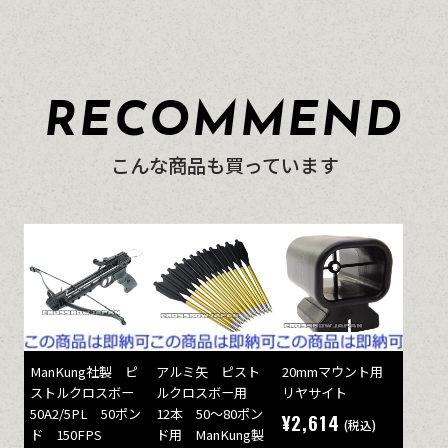
RECOMMEND
こんな商品も買っています
ManKung社製 ピ
アルミ矢 ピスト
20mmマウント用
ストルクロスボー
ルクロスボー用
リヤサイト
50A2/5PL 50ポン
12本 50～80ポン
¥2,614
(税込)
ド 150FPS
ド用 ManKung製