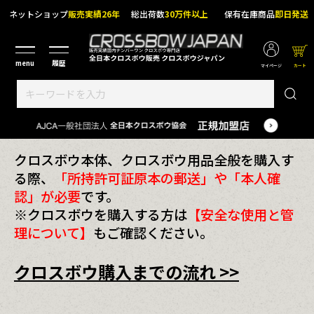
ネットショップ
販売実績26年
総出荷数
30万件以上
保有在庫商品
即日発送
マイページ
カート
クロスボウ本体、クロスボウ用品全般を購入す
る際、
「所持許可証原本の郵送」や「本人確
認」が必要
です。
※クロスボウを購入する方は
【安全な使用と管
理について】
もご確認ください。
クロスボウ購入までの流れ >>