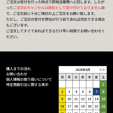
ご注文は受付を行った時点で即発送業務へと回します。したが
って
ご注文のキャンセルは原則として受け付けておりません
の
で、ご注文前に十分ご検討の上ご注文をお願い致します。
ただし、ご注文の受付を弊社が行う前であれば対応できる場合
もございます。
ご注文してすぐであればできるだけ早い段階でお問い合わせく
ださい。
購入までの流れ
2026年8月
＞＞
お問い合わせ
日
月
火
水
木
金
土
個人情報の取り扱いについて
特定商取引法に関する表示
1
2
3
4
5
6
7
8
9
10
11
12
13
14
15
16
17
18
19
20
21
22