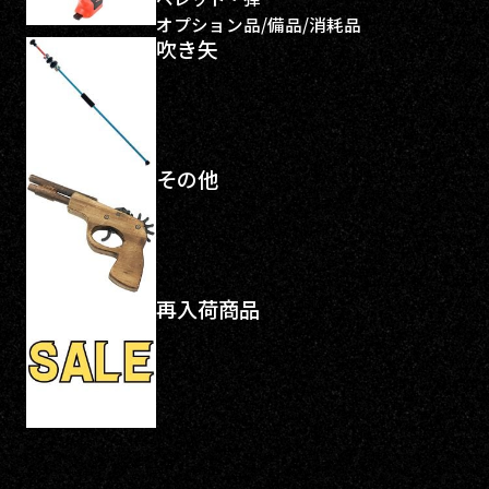
オプション品/備品/消耗品
吹き矢
その他
再入荷商品