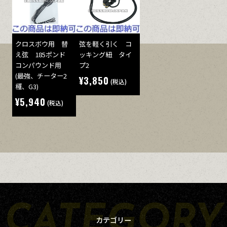
クロスボウ用 替
弦を軽く引く コ
え弦 185ポンド
ッキング紐 タイ
コンパウンド用
プ2
(最強、チーター2
¥3,850
(税込)
種、G3)
¥5,940
(税込)
カテゴリー