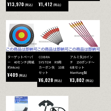
¥13,970
¥1,412
(税込)
(税込)
ターゲットペーパ
COBRA
アルミ矢20イン
ー 40センチ(用紙
SYSTEM R9用
チ 150ポンド～
約44cm)
カーボン矢 10本
6本セット
セット
ManKung製
¥409
(税込)
¥6,028
¥3,802
(税込)
(税込)