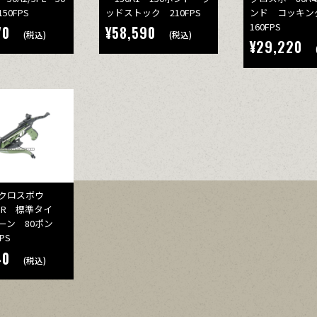
50FPS
ッドストック 210FPS
ンド コッキン
160FPS
70
¥58,590
(税込)
(税込)
¥29,220
ルクロスボウ
ATOR 標準タイ
ーン 80ポン
PS
40
(税込)