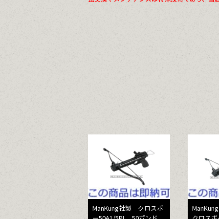
ManKung社製 クロスボ
ManKu
ー50A1/5PL 50ポンド
クロスボー5