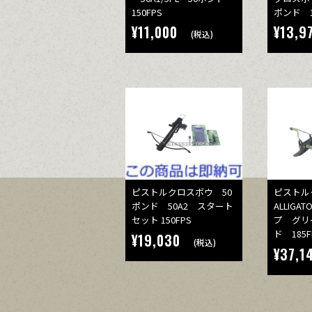
150FPS
ポンド 1
¥11,000
¥13,9
(税込)
ピストルクロスボウ 50
ピスト
ポンド 50A2 スタート
ALLIG
セット 150FPS
プ グリ
ド 185F
¥19,030
(税込)
¥37,1