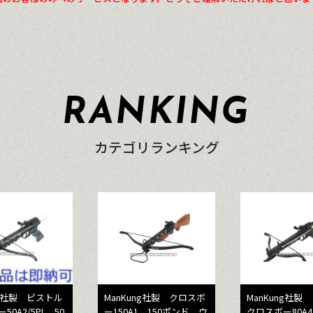
RANKING
カテゴリランキング
ng社製 ピストル
ManKung社製 クロスボ
ManKung社製
0A2/5PL 50
ー150A1 150ポンド ウ
クロスボー80A4