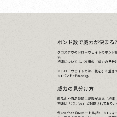
ポンド数で威力が決まる
クロスボウのドローウェイトのポンド
す。
初速については、次項の「威力の見分
※ドローウェイトとは、弦を引く重さ
※1ポンド=約0.45kg。
威力の見分け方
商品名や商品説明に記載がある「初速
初速は「○○fps」と記載されており
例)200fps=約60メートル/秒 ※1フ