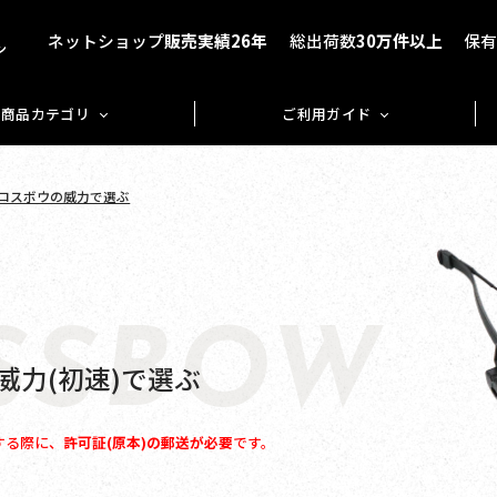
ネットショップ
販売実績26年
総出荷数
30万件以上
保
商品カテゴリ
ご利用ガイド
クロスボウの威力で選ぶ
SSBOW
威力(初速)で選ぶ
する際に、
許可証(原本)の郵送が必要
です。