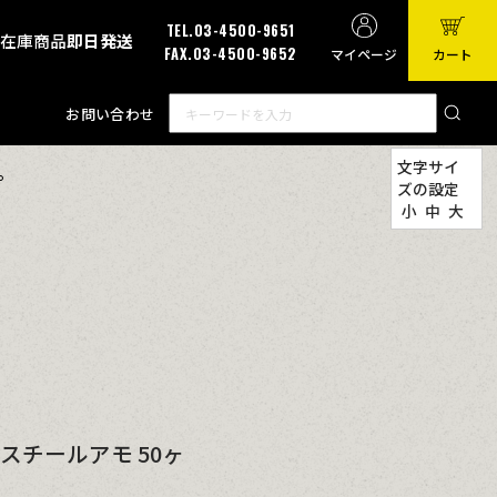
TEL.03-4500-9651
有在庫商品
即日発送
FAX.03-4500-9652
マイページ
カート
お問い合わせ
文字サイ
。
ズの設定
小
中
大
スチールアモ 50ヶ