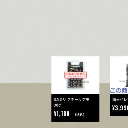
9.5ミリ スチールアモ
鉛玉ペレ
30ケ
¥3,99
¥1,180
(税込)