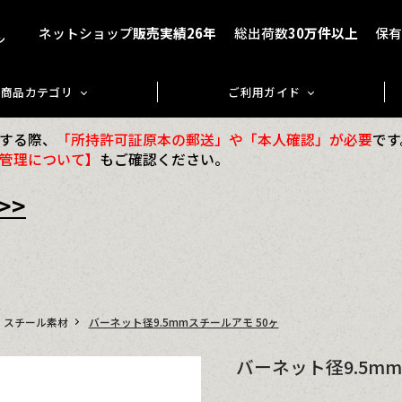
ネットショップ
販売実績26年
総出荷数
30万件以上
保
商品カテゴリ
ご利用ガイド
する際、
「所持許可証原本の郵送」や「本人確認」が必要
です
管理について】
もご確認ください。
>>
スチール素材
バーネット径9.5mmスチールアモ 50ヶ
バーネット径9.5mm