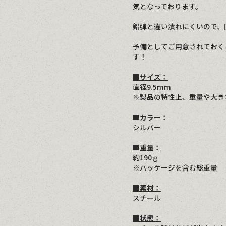
気となっております。
鉛弾と違い潰れにくいので、
予備としてご用意されておく
す！
■サイズ：
直径9.5ｍｍ
※製品の特性上、重量や大き
■カラー：
シルバー
■重量：
約190ｇ
※パッケージを含む総重量
■素材：
スチール
■状態：