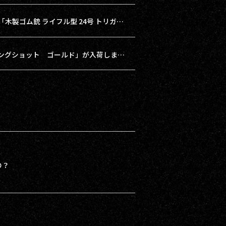
【pickup】どこか少年心がくすぐられる「木製ゴム銃 ライフル型 24号 トリガーガード付き」
【再入荷】「磁石リストロック付きスリングショット ゴールド」が入荷しました！
の？