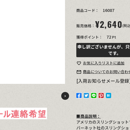
16087
商品コード：
¥
2,640
販売価格：
(税込
72
獲得ポイント：
Pt
申し訳ございませんが、只
です。
お気に入り
リストに追加
商品についての
お問い合わ
[入荷お知らせメール登録
Previous
■商品説明：
アメリカのスリングショット
バーネット社のスリングショ