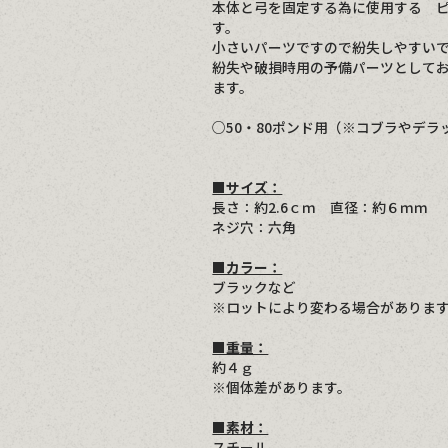
本体と弓を固定する為に使用する 
す。
小さいパーツですので紛失しやすい
紛失や破損時用の予備パーツとして
ます。
○50・80ポンド用（※コブラやデラ
■サイズ：
長さ：約2.6ｃｍ 直径：約６ｍｍ
ネジ穴：六角
■カラー：
ブラックなど
※ロットにより変わる場合がありま
■重量：
約４ｇ
※個体差があります。
■素材：
スチール