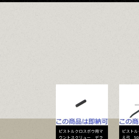
ピストルクロスボウ用マ
ピストル
ウントスクリュー デラ
え弓 5