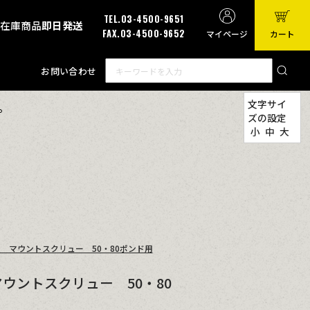
TEL.03-4500-9651
有在庫商品
即日発送
FAX.03-4500-9652
マイページ
カート
お問い合わせ
文字サイ
。
ズの設定
小
中
大
 マウントスクリュー 50・80ポンド用
ウントスクリュー 50・80