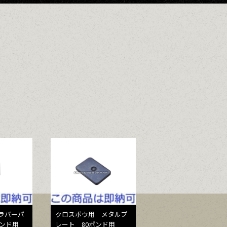
ラバーパ
クロスボウ用 メタルプ
ポンド用
レート 80ポンド用