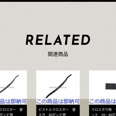
RELATED
関連商品
クロスボー 替
ピストルクロスボー 替
クロスボウ用 
0ポンド用
え弓 80ポンド用
ット 50・80