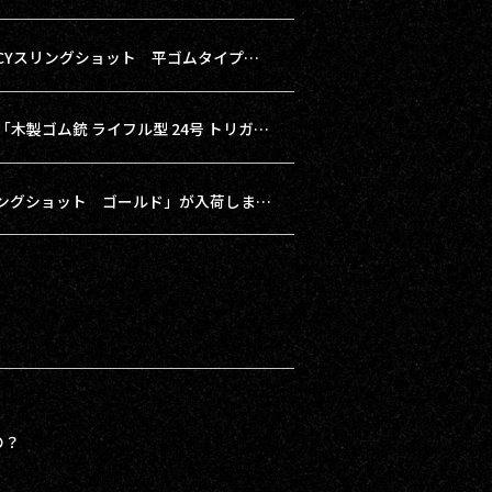
【pickup】本体がとてもコンパクトな「CYスリングショット 平ゴムタイプ サイト付き」
【pickup】どこか少年心がくすぐられる「木製ゴム銃 ライフル型 24号 トリガーガード付き」
【再入荷】「磁石リストロック付きスリングショット ゴールド」が入荷しました！
の？