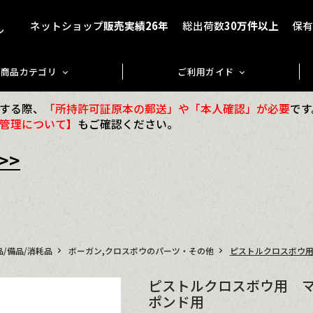
ネットショップ
販売実績26年
総出荷数
30万件以上
保
商品カテゴリ
ご利用ガイド
する際、
「所持許可証原本の郵送」や「本人確認」が必要
です
管理について】
もご確認ください。
>>
/備品/消耗品
ボーガン,クロスボウのパーツ・その他
ピストルクロスボウ用
ピストルクロスボウ用 マ
ポンド用