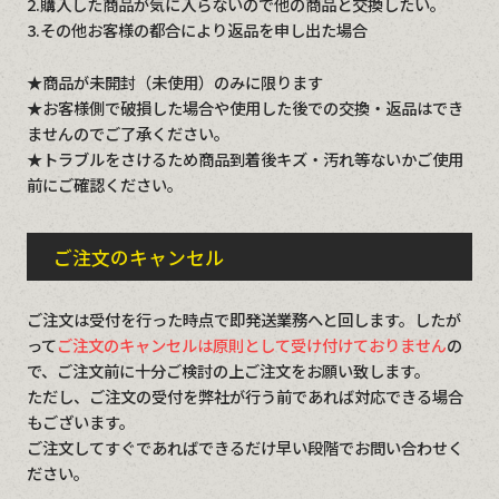
2.購入した商品が気に入らないので他の商品と交換したい。
3.その他お客様の都合により返品を申し出た場合
★商品が未開封（未使用）のみに限ります
★お客様側で破損した場合や使用した後での交換・返品はでき
ませんのでご了承ください。
★トラブルをさけるため商品到着後キズ・汚れ等ないかご使用
前にご確認ください。
ご注文のキャンセル
ご注文は受付を行った時点で即発送業務へと回します。したが
って
ご注文のキャンセルは原則として受け付けておりません
の
で、ご注文前に十分ご検討の上ご注文をお願い致します。
ただし、ご注文の受付を弊社が行う前であれば対応できる場合
もございます。
ご注文してすぐであればできるだけ早い段階でお問い合わせく
ださい。