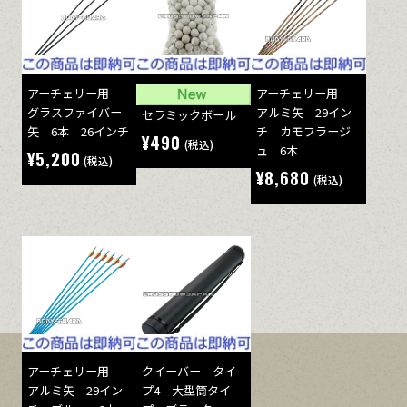
アーチェリー用
アーチェリー用
グラスファイバー
アルミ矢 29イン
セラミックボール
矢 6本 26インチ
チ カモフラージ
¥490
(税込)
ュ 6本
¥5,200
(税込)
¥8,680
(税込)
アーチェリー用
クイーバー タイ
アルミ矢 29イン
プ4 大型筒タイ