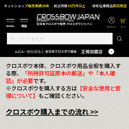
ネットショップ
販売実績26年
総出荷数
30万件以上
保有在庫商品
即日発送
マイページ
カート
クロスボウ本体、クロスボウ用品全般を購入す
る際、
「所持許可証原本の郵送」や「本人確
認」が必要
です。
※クロスボウを購入する方は
【安全な使用と管
理について】
もご確認ください。
クロスボウ購入までの流れ >>