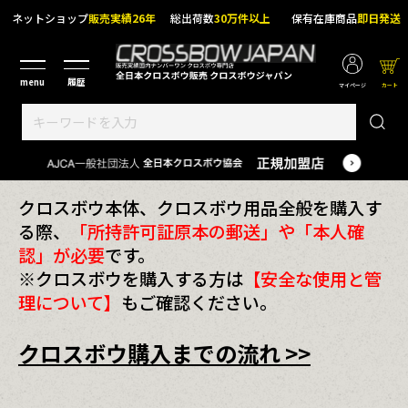
ネットショップ
販売実績26年
総出荷数
30万件以上
保有在庫商品
即日発送
マイページ
カート
クロスボウ本体、クロスボウ用品全般を購入す
る際、
「所持許可証原本の郵送」や「本人確
認」が必要
です。
※クロスボウを購入する方は
【安全な使用と管
理について】
もご確認ください。
クロスボウ購入までの流れ >>