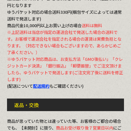
円となります
ゆうパケット対応の場合送料330円(梱包サイズによっては通常
送料で発送します)
商品代金10,000円以上お買い上げの場合
送料は無料
※上記送料は当店が指定の運送会社で発送した場合の送料で
す。お客様で運送会社を指定される場合の運賃は実費負担とな
ります。（対応できない場合もございますので、あらかじめご
了承ください。）
※ゆうパケット対応商品は、お支払方法「GMO後払い」「クレ
ジットカード決済」「銀行振込」「郵便振替」でご注文頂けま
したら、ゆうパケットで発送します(ご注文完了後に送料を修正
します)
(配送について
配送規約
もご確認ください)
返品・交換
商品が思っていた物とは違っていた等、お客様のご都合の場合
でも、【未開封】に限り、
商品お受け取り後７営業日以内
にご