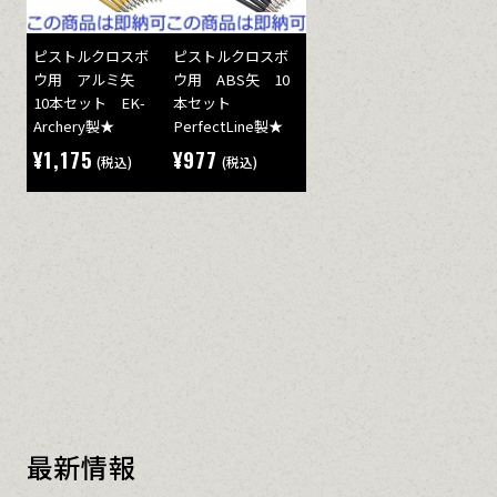
ピストルクロスボ
ピストルクロスボ
ウ用 アルミ矢
ウ用 ABS矢 10
10本セット EK-
本セット
Archery製★
PerfectLine製★
¥1,175
¥977
(税込)
(税込)
最新情報