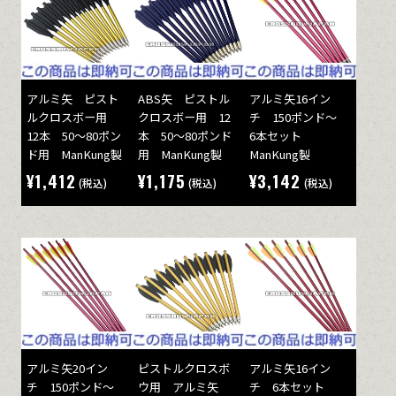
アルミ矢 ピスト
ABS矢 ピストル
アルミ矢16イン
ルクロスボー用
クロスボー用 12
チ 150ポンド～
12本 50～80ポン
本 50～80ポンド
6本セット
ド用 ManKung製
用 ManKung製
ManKung製
¥1,412
¥1,175
¥3,142
(税込)
(税込)
(税込)
アルミ矢20イン
ピストルクロスボ
アルミ矢16イン
チ 150ポンド～
ウ用 アルミ矢
チ 6本セット