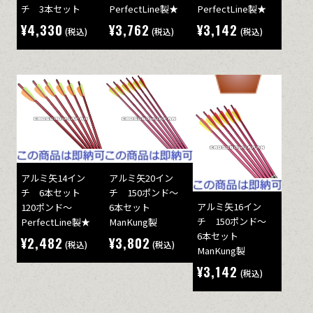
チ 3本セット
PerfectLine製★
PerfectLine製★
¥4,330
¥3,762
¥3,142
(税込)
(税込)
(税込)
アルミ矢14イン
アルミ矢20イン
チ 6本セット
チ 150ポンド～
アルミ矢16イン
120ポンド～
6本セット
チ 150ポンド～
PerfectLine製★
ManKung製
6本セット
¥2,482
¥3,802
(税込)
(税込)
ManKung製
¥3,142
(税込)