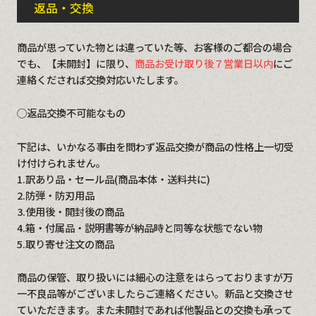
返品・交換
商品が思っていた物とは違っていた等、お客様のご都合の場合
でも、【未開封】に限り、
商品お受け取り後７営業日以内
にご
連絡くだされば交換対応いたします。
◯返品交換不可能なもの
下記は、いかなる事由を問わず返品交換が商品の性格上一切受
け付けられません。
1.訳あり品・セール品(商品本体・送料共に)
2.防弾・防刃用品
3.使用後・開封後の商品
4.箱・付属品・説明書等が納品時と同等な状態でない物
5.取り寄せ注文の商品
商品の保管、取り扱いには細心の注意をはらっておりますが万
一不良品等がございましたらご連絡ください。新品と交換させ
ていただきます。また未開封であれば他製品との交換も承って