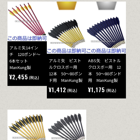
アルミ矢14イン
チ 120ポンド～
アルミ矢 ピスト
ABS矢 ピストル
6本セット
ルクロスボー用
クロスボー用 12
ManKung製
12本 50～80ポン
本 50～80ポンド
¥2,455
(税込)
ド用 ManKung製
用 ManKung製
¥1,412
¥1,175
(税込)
(税込)