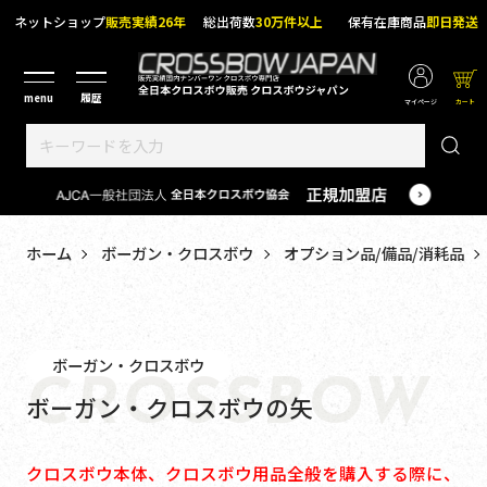
ネットショップ
販売実績26年
総出荷数
30万件以上
保有在庫商品
即日発送
マイページ
カート
ホーム
ボーガン・クロスボウ
オプション品/備品/消耗品
ボーガン・クロスボウ
CROSSBOW
ボーガン・クロスボウの矢
クロスボウ本体、クロスボウ用品全般を購入する際に、