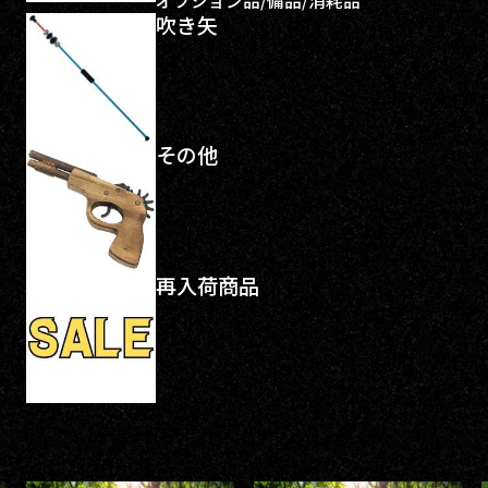
オプション品/備品/消耗品
吹き矢
その他
再入荷商品