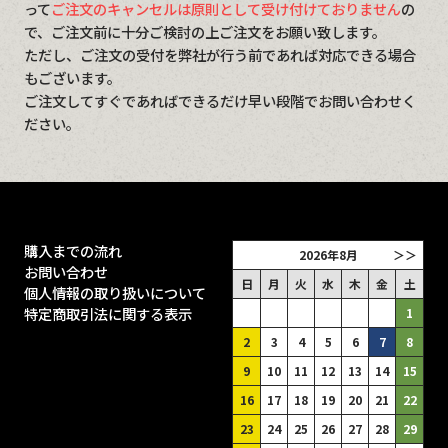
って
ご注文のキャンセルは原則として受け付けておりません
の
で、ご注文前に十分ご検討の上ご注文をお願い致します。
ただし、ご注文の受付を弊社が行う前であれば対応できる場合
もございます。
ご注文してすぐであればできるだけ早い段階でお問い合わせく
ださい。
購入までの流れ
2026年8月
＞＞
お問い合わせ
日
月
火
水
木
金
土
個人情報の取り扱いについて
特定商取引法に関する表示
1
2
3
4
5
6
7
8
9
10
11
12
13
14
15
16
17
18
19
20
21
22
23
24
25
26
27
28
29