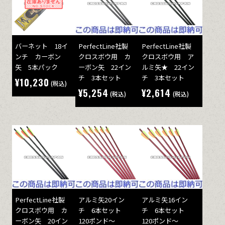
バーネット 18イ
PerfectLine社製
PerfectLine社製
ンチ カーボン
クロスボウ用 カ
クロスボウ用 ア
矢 5本パック
ーボン矢 22イン
ルミ矢★ 22イン
チ 3本セット
チ 3本セット
¥10,230
(税込)
¥5,254
¥2,614
(税込)
(税込)
PerfectLine社製
アルミ矢20イン
アルミ矢16イン
クロスボウ用 カ
チ 6本セット
チ 6本セット
ーボン矢 20イン
120ポンド～
120ポンド～