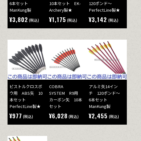
6本セット
10本セット EK-
120ポンド～
ManKung製
Archery製★
PerfectLine製★
¥3,802
¥1,175
¥3,142
(税込)
(税込)
(税込)
ピストルクロスボ
COBRA
アルミ矢14イン
ウ用 ABS矢 10
SYSTEM R9用
チ 120ポンド～
本セット
カーボン矢 10本
6本セット
PerfectLine製★
セット
ManKung製
¥977
¥6,028
¥2,455
(税込)
(税込)
(税込)