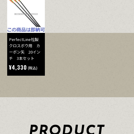
PerfectLine社製
クロスボウ用 カ
ーボン矢 20イン
チ 3本セット
¥4,330
(税込)
PRODUCT