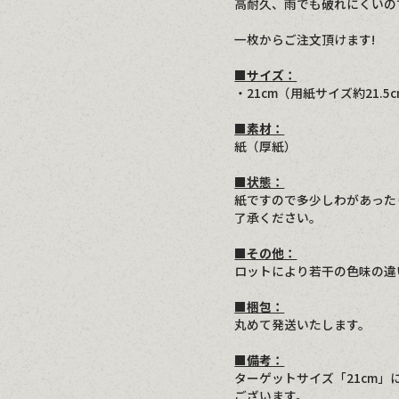
高耐久、雨でも破れにくいの
一枚からご注文頂けます!
■サイズ：
・21cm（用紙サイズ約21.5
■素材：
紙（厚紙）
■状態：
紙ですので多少しわがあった
了承ください。
■その他：
ロットにより若干の色味の違
■梱包：
丸めて発送いたします。
■備考：
ターゲットサイズ「21cm」に
ございます。