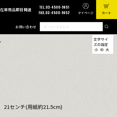
TEL.03-4500-9651
有在庫商品
即日発送
FAX.03-4500-9652
マイページ
カート
お問い合わせ
文字サイ
。
ズの設定
小
中
大
1センチ(用紙約21.5cm)