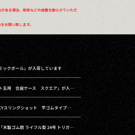
載がある場合、削除などの措置を取らせていただ
力をお願い致します。
ミックボール」が入荷しています
【再入荷】「磁石付き スリングショット玉用 合皮ケース スクエア」が入荷しました！
【pickup】本体がとてもコンパクトな「CYスリングショット 平ゴムタイプ サイト付き」
【pickup】どこか少年心がくすぐられる「木製ゴム銃 ライフル型 24号 トリガーガード付き」