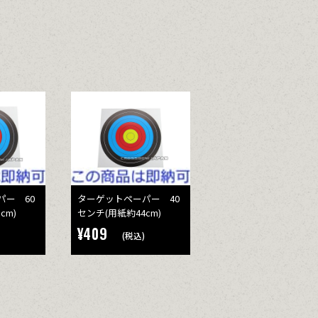
パー 60
ターゲットペーパー 40
cm)
センチ(用紙約44cm)
¥409
(税込)