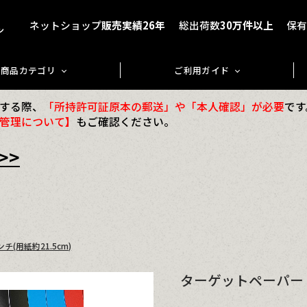
ネットショップ
販売実績26年
総出荷数
30万件以上
保
商品カテゴリ
ご利用ガイド
する際、
「所持許可証原本の郵送」や「本人確認」が必要
です
管理について】
もご確認ください。
>>
(用紙約21.5cm)
ターゲットペーパー 2