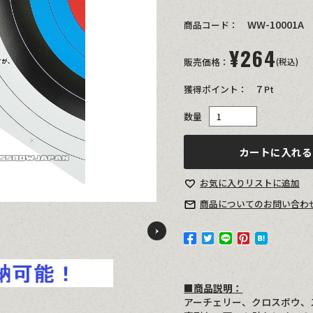
WW-10001A
商品コード：
¥
264
販売価格：
(税込)
7
獲得ポイント：
Pt
数量
カートに入れる
お気に入り
リストに追加
商品についての
お問い合わ
Previous
■商品説明：
アーチェリー、クロスボウ、