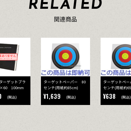
RELATED
関連商品
ターゲットブラ
ターゲットペーパー 80
ターゲットペー
×60 100mm
センチ(用紙約85cm)
センチ(用紙約65
0
¥1,639
¥638
(税込)
(税込)
(税込)