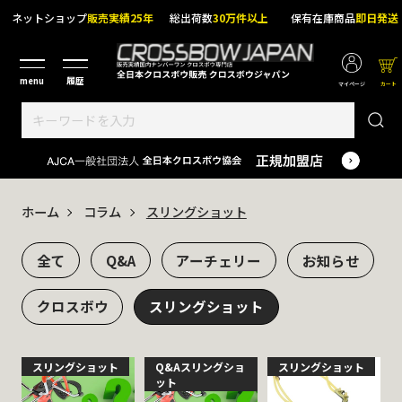
ネットショップ
販売実績25年
総出荷数
30万件以上
保有在庫商品
即日発送
マイページ
カート
ホーム
コラム
スリングショット
全て
Q&A
アーチェリー
お知らせ
クロスボウ
スリングショット
スリングショット
Q&A
スリングショ
スリングショット
ット